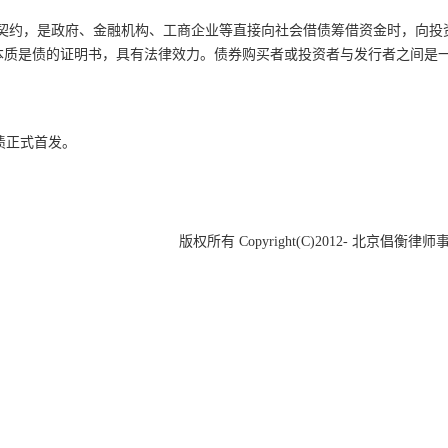
金融契约，是政府、
金融机构
、工商企业等直接向社会借债筹借资金时，向投
本质是债的证明书，具有
法律效力
。债券购买者或
投资者
与发行者之间是
国债正式首发。
版权所有 Copyright(C)2012- 北京倡衡律