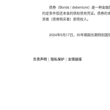
债券（Bonds / debenture）是一种
约定条件偿还
本金
的债权债务凭证。债券的
资者（债券
购买者
）即债权人
。
2024年5月17日，30年期超长期特别
负责声明
|
隐私保护
|
友情链接