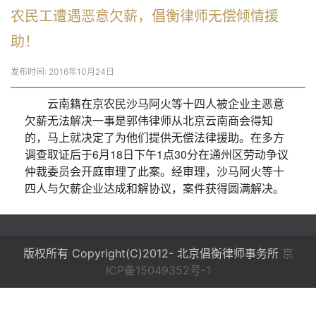
农民工遭遇恶意欠薪，倡衡律师无偿倾情援
助！
发布时间: 2016年10月24日
云南籍在京农民沙马阿火等十四人被企业主恶意
欠薪无法解决一事是郭伟律师从北京云南商会得知
的，马上就决定了为他们提供无偿法律援助。在多方
调查取证后于6月18日下午1点30分在通州区劳动争议
仲裁委员会开庭审理了此案。经审理，沙马阿火等十
四人与欠薪企业达成和解协议，案件获得圆满解决。
版权所有 Copyright(C)2012- 北京倡衡律师事务所
京
ICP备15049352号-1